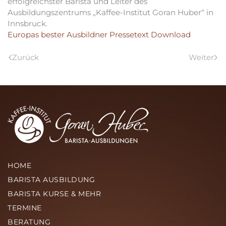
erfolgreichster Barista und Leiter des
Ausbildungszentrums „Kaffee-Institut Goran Huber“ in
Innsbruck.
Europas bester Ausbildner Pressetext Download
Zurück
Weiter
HOME
BARISTA AUSBILDUNG
BARISTA KURSE & MEHR
TERMINE
BERATUNG