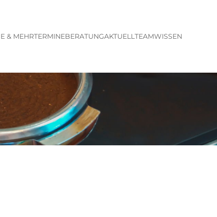
E & MEHR
TERMINE
BERATUNG
AKTUELL
TEAM
WISSEN