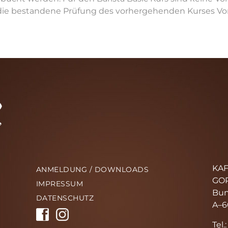
 die bestandene Prüfung des vorhergehenden Kurses Vo
KAF
ANMELDUNG / DOWNLOADS
GO
IMPRESSUM
Bun
DATENSCHUTZ
A–6
Tel.