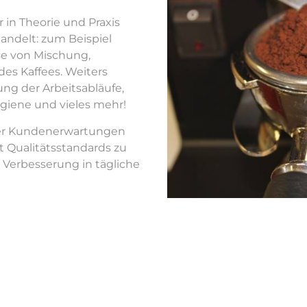
 in Theorie und Praxis
ndelt: zum Beispiel
se von Mischung,
es Kaffees. Weiters
g der Arbeitsabläufe,
giene und vieles mehr!
er Kundenerwartungen
ft Qualitätsstandards zu
 Verbesserung in tägliche