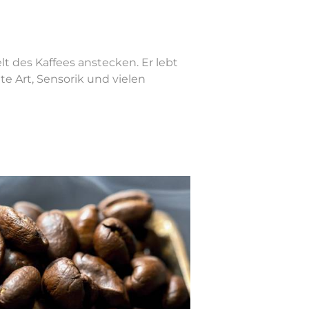
t des Kaffees anstecken. Er lebt
e Art, Sensorik und vielen