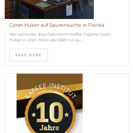
Goran Huber auf Spurensuche in Florida
Wer vermutet, dass Österreichs Kaffee-Experte Goran
Huber in allen Teilen der Welt nur au…
READ MORE