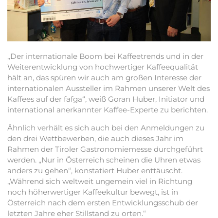
„Der internationale Boom bei Kaffeetrends und in der
Weiterentwicklung von hochwertiger Kaffeequalität
hält an, das spüren wir auch am großen Interesse der
internationalen Aussteller im Rahmen unserer Welt des
Kaffees auf der fafga“, weiß Goran Huber, Initiator und
international anerkannter Kaffee-Experte zu berichten.
Ähnlich verhält es sich auch bei den Anmeldungen zu
den drei Wettbewerben, die auch dieses Jahr im
Rahmen der Tiroler Gastronomiemesse durchgeführt
werden. „Nur in Österreich scheinen die Uhren etwas
anders zu gehen“, konstatiert Huber enttäuscht.
„Während sich weltweit ungemein viel in Richtung
noch höherwertiger Kaffeekultur bewegt, ist in
Österreich nach dem ersten Entwicklungsschub der
letzten Jahre eher Stillstand zu orten.“