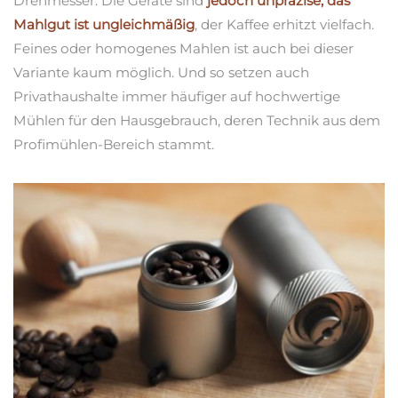
Drehmesser. Die Geräte sind
jedoch unpräzise, das
Mahlgut ist ungleichmäßig
, der Kaffee erhitzt vielfach.
Feines oder homogenes Mahlen ist auch bei dieser
Variante kaum möglich. Und so setzen auch
Privathaushalte immer häufiger auf hochwertige
Mühlen für den Hausgebrauch, deren Technik aus dem
Profimühlen-Bereich stammt.